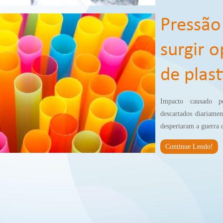
Pressão
surgir 
de plast
Impacto causado pe
descartados diariamen
despertaram a guerra 
Continue Lendo!