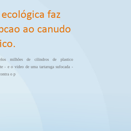
 ecológica faz
opcao ao canudo
ico.
los milhões de cilindros de plastico
te - e o video de uma tartaruga sufocada -
contra o p